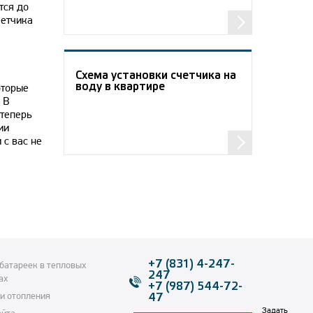
тся до
четчика
Схема установки счетчика на
воду в квартире
оторые
 В
 теперь
ии
 с вас не
+7 (831) 4-247-
батареек в тепловых
247
ах
+7 (987) 544-72-
и отопления
47
Задать