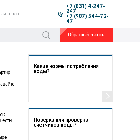
+7 (831) 4-247-
247
ы и тепла
+7 (987) 544-72-
47
Обратный звонок
Какие нормы потребления
воды?
артир.
а
Давайте
рок
Поверка или проверка
шести
счётчиков воды?
ыре