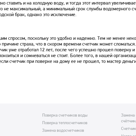
но ставить и на холодную воду, и тогда этот интервал увеличивае
 это не максимальный, а минимальный срок службы водомерного с
одской брак, однако это исключение.
шим спросом, поскольку это удобно и надежно. Тем не менее нек
 причине страха, что в скором времени счетчик может сломаться.
чик уже отработал 12 лет, после чего успешно прошел поверку и
покоиться и сомневаться не стоит. Более того, в нашей организац
если счетчик при поверке на дому ее не прошел, то мастер деньги
Поверка счетчиков воды
Замена 
счётчик
Поверка теплосчетчиков
Счетчик
Замена водосчетчиков