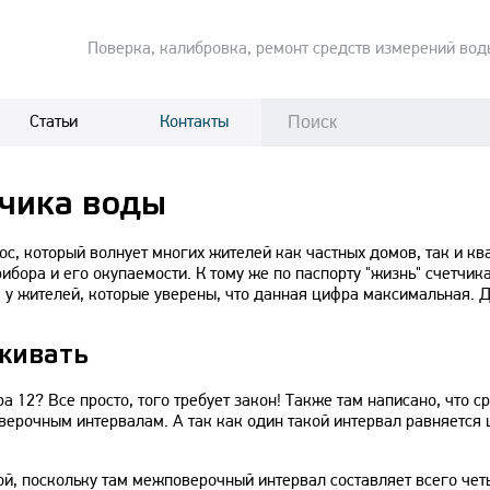
Поверка, калибровка, ремонт средств измерений вод
Статьи
Контакты
тчика воды
с, который волнует многих жителей как частных домов, так и кв
бора и его окупаемости. К тому же по паспорту "жизнь" счетчик
я у жителей, которые уверены, что данная цифра максимальная. 
еживать
 12? Все просто, того требует закон! Также там написано, что с
ерочным интервалам. А так как один такой интервал равняется 
й, поскольку там межповерочный интервал составляет всего чет